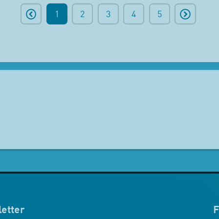
1
2
3
4
5
etter
F