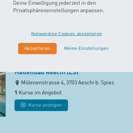
Eingliederungsstätte Baselland ESB Lies
Deine Einwilligung jederzeit in den
Privatsphäreneinstellungen anpassen.
Schauenburgerstrasse 16, 4410 Liestal
4
Kurse im Angebot
Kurse anzeigen
Notwendige Cookies akzeptieren
Akzeptieren
Meine Einstellungen
Hallenbad Aeschi (LS)
Mülenenstrasse 4, 3703 Aeschi b. Spiez
1
Kurse im Angebot
Kurse anzeigen