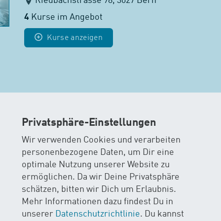
Riedbachstrasse 98, 3027 Bern
4
Kurse im Angebot
Kurse anzeigen
Blindenschule Zollikofen (LS)
Kirchlindachstrasse 49, 3052 Zollikofen
Privatsphäre-Einstellungen
5
Kurse im Angebot
Wir verwenden Cookies und verarbeiten
personenbezogene Daten, um Dir eine
Kurse anzeigen
optimale Nutzung unserer Website zu
ermöglichen. Da wir Deine Privatsphäre
schätzen, bitten wir Dich um Erlaubnis.
Mehr Informationen dazu findest Du in
unserer
Datenschutzrichtlinie
. Du kannst