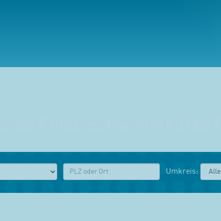
ende Kinderschwimmkurse f
PLZ:
Umkreis: