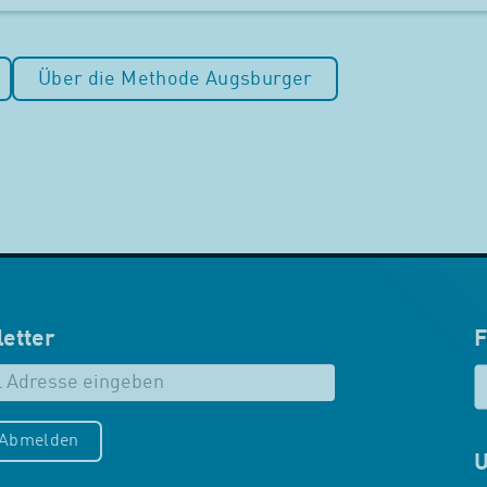
Über die Methode Augsburger
etter
F
/Abmelden
U