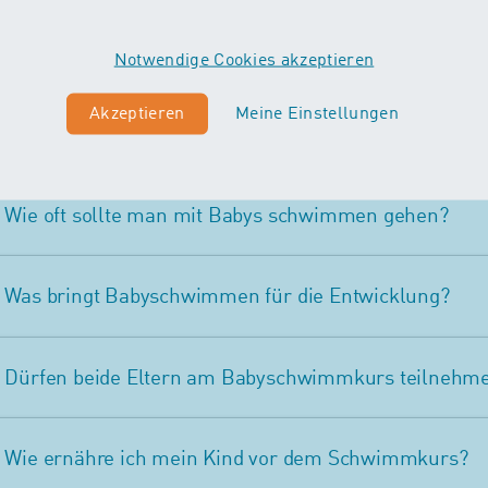
Wann sollte ein Baby nicht tauchen?
Notwendige Cookies akzeptieren
Akzeptieren
Meine Einstellungen
Was braucht mein Baby fürs Babyschwimmen?
Wie oft sollte man mit Babys schwimmen gehen?
Was bringt Babyschwimmen für die Entwicklung?
Dürfen beide Eltern am Babyschwimmkurs teilnehm
Wie ernähre ich mein Kind vor dem Schwimmkurs?