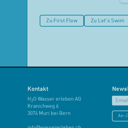
Zu First Flow
Zu Let's Swim
Kontakt
Newsl
H
O Wasser erleben AG
2
Kranichweg 6
3074 Muri bei Bern
An-
info
@
wassererleben.ch