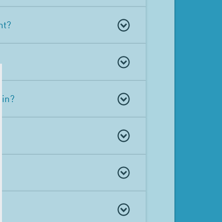
nt?
in?