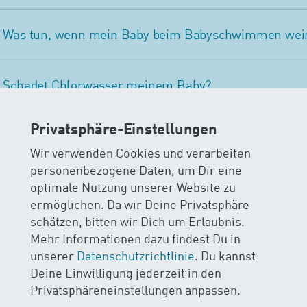
Was tun, wenn mein Baby beim Babyschwimmen wei
Schadet Chlorwasser meinem Baby?
Privatsphäre-Einstellungen
Wie warm muss das Wasser beim Babyschwimmen se
Wir verwenden Cookies und verarbeiten
personenbezogene Daten, um Dir eine
Wie lange darf ein Baby im Wasser bleiben?
optimale Nutzung unserer Website zu
ermöglichen. Da wir Deine Privatsphäre
schätzen, bitten wir Dich um Erlaubnis.
Müssen Babys beim Babyschwimmen tauchen?
Mehr Informationen dazu findest Du in
unserer
Datenschutzrichtlinie
. Du kannst
Deine Einwilligung jederzeit in den
Was bringt Tauchen beim Babyschwimmen?
Privatsphäreneinstellungen anpassen.