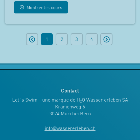
Montrer les cours
1
2
3
4
Contact
Let`s Swim - une marque de H
O Wasser erleben SA
2
Kranichweg 6
3074 Muri bei Bern
info
@
wassererleben.ch