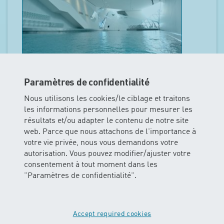
Bernaqua | Erlebnisbad | Fitness |
Paramètres de confidentialité
Wellness (LS)
Nous utilisons les cookies/le ciblage et traitons
Riedbachstrasse 98, 3027 Bern
les informations personnelles pour mesurer les
résultats et/ou adapter le contenu de notre site
2
Cours sur l'offre
web. Parce que nous attachons de l'importance à
Montrer les cours
votre vie privée, nous vous demandons votre
autorisation. Vous pouvez modifier/ajuster votre
consentement à tout moment dans les
"Paramètres de confidentialité".
Accept required cookies