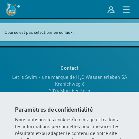
Course est pas sélectionnée ou faux.
Contact
Let`s Swim - une marque de H
O Wasser erleben SA
2
Kranichweg 6
3074 Muri bei Bern
info
@
wassererleben.ch
Paramètres de confidentialité
Nous utilisons les cookies/le ciblage et traitons
Tel.
0848 577 977
les informations personnelles pour mesurer les
Lu - Je 08:00 - 12:00
résultats et/ou adapter le contenu de notre site
13:30 - 17:00