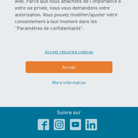
web. Parce que nous attachons de l'importance à
Ve 08:00 - 12:00
votre vie privée, nous vous demandons votre
13:30 - 16:00
autorisation. Vous pouvez modifier/ajuster votre
consentement à tout moment dans les
Newsletter
"Paramètres de confidentialité".
Abonner/Désabonner
Accept required cookies
Accept
École de natation certifiée
More information
Suivre sur