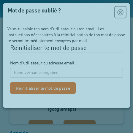
Mot de passe oublié ?
Veux-tu saisir ton nom d'utilisateur ou ton email. Les
Lieu des cours de natation pour
instructions nécessaires à la réinitialisation de ton mot de passe
enfants en Suisse
te seront immédiatement envoyées par mail.
Réinitialiser le mot de passe
Coup d’œil sur les lieux de nos cours et bains
partenaires
Nom d'utilisateur ou adresse email :
Enable this content
(googlemaps)
Content requires confirmation
(googlemaps)
Accept
Show More