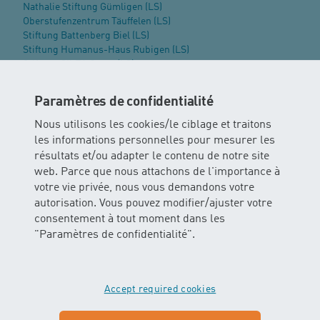
Nathalie Stiftung Gümligen (LS)
Oberstufenzentrum Täuffelen (LS)
Stiftung Battenberg Biel (LS)
Stiftung Humanus-Haus Rubigen (LS)
Stiftung SILEA Gwatt (LS)
Fribourg
Paramètres de confidentialité
HFR Meyriez-Murten (LS)
Nous utilisons les cookies/le ciblage et traitons
Obwald
les informations personnelles pour mesurer les
résultats et/ou adapter le contenu de notre site
Stiftung Rütimattli Sachseln (LS)
web. Parce que nous attachons de l'importance à
Schaffhouse
votre vie privée, nous vous demandons votre
autorisation. Vous pouvez modifier/ajuster votre
Hallenbad Buchthalen Schaffhausen (LS)
consentement à tout moment dans les
Stiftung schaff wass Schaffhausen (LS)
"Paramètres de confidentialité".
Soleure
Hallenbad VEBO Oensingen (LS)
Accept required cookies
Zoug
Klinik Adelheid AG Unterägeri (LS)