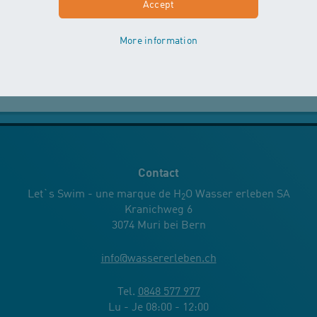
Accept
Zurich
More information
Schulinternat Aathal
Universitätsklinik Balgrist Zürich (LS)
Contact
Let`s Swim - une marque de H
O Wasser erleben SA
2
Kranichweg 6
3074 Muri bei Bern
info
@
wassererleben.ch
Tel.
0848 577 977
Lu - Je 08:00 - 12:00