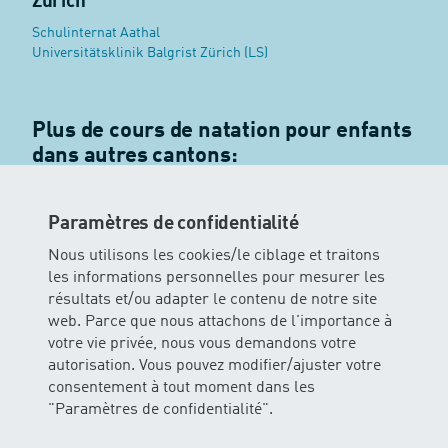
Zurich
Schulinternat Aathal
Universitätsklinik Balgrist Zürich (LS)
Plus de cours de natation pour enfants
dans autres cantons:
Argovie
|
Appenzell Rhodes-Extérieures
|
Bâle-Campagne
|
Bâle-Ville
|
Berne
|
Fribourg
|
Obwald
|
Schaffhouse
|
Paramètres de confidentialité
Soleure
|
Zoug
|
Nous utilisons les cookies/le ciblage et traitons
les informations personnelles pour mesurer les
résultats et/ou adapter le contenu de notre site
web. Parce que nous attachons de l'importance à
votre vie privée, nous vous demandons votre
autorisation. Vous pouvez modifier/ajuster votre
consentement à tout moment dans les
Contact
"Paramètres de confidentialité".
Let`s Swim - une marque de H
O Wasser erleben SA
2