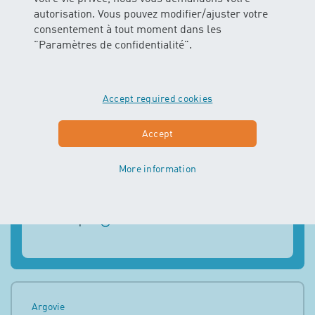
CHAMPIONS 1
autorisation. Vous pouvez modifier/ajuster votre
consentement à tout moment dans les
"Paramètres de confidentialité".
CHAMPIONS 1
17.08.2026 – 28.09.2026
7 Leçons
Accept required cookies
Lundi 16:45 – 17:45 h
4
Places libres
Accept
Âge recommandé: ab 7 Jahre
More information
Réservation de cours
prix:
CHF 359
montre plus
Argovie