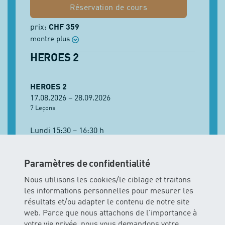
Réservation de cours
prix:
CHF 359
montre plus
HEROES 2
HEROES 2
17.08.2026 – 28.09.2026
7 Leçons
Lundi 15:30 – 16:30 h
4
Places libres
Âge recommandé: ab 5 Jahre
Paramètres de confidentialité
Réservation de cours
Nous utilisons les cookies/le ciblage et traitons
les informations personnelles pour mesurer les
prix:
CHF 359
résultats et/ou adapter le contenu de notre site
montre plus
web. Parce que nous attachons de l'importance à
votre vie privée, nous vous demandons votre