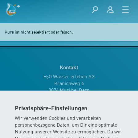
Kurs ist nicht selektiert oder falsch.
Kontakt
H
O Wasser erleben AG
2
Kranichweg 6
3074 Muri bei Bern
info
@
wassererleben.ch
Privatsphäre-Einstellungen
Wir verwenden Cookies und verarbeiten
Tel.
0848 577 977
personenbezogene Daten, um Dir eine optimale
Nutzung unserer Website zu ermöglichen. Da wir
Mo - Do 08:00 - 12:00