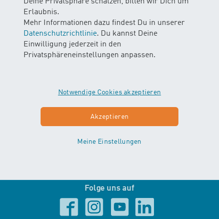
Deine Privatsphäre schätzen, bitten wir Dich um
13:30 - 17:00
Erlaubnis.
Fr 08:00 - 12:00
Mehr Informationen dazu findest Du in unserer
13:30 - 16:00
Datenschutzrichtlinie
. Du kannst Deine
Einwilligung jederzeit in den
Newsletter
Privatsphäreneinstellungen anpassen.
An-/Abmelden
Notwendige Cookies akzeptieren
Akzeptieren
Zertifizierte Schwimmschule
Meine Einstellungen
Folge uns auf